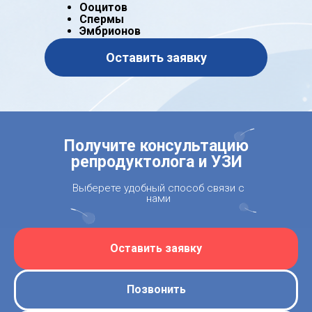
Ооцитов
Спермы
Эмбрионов
Оставить заявку
Получите консультацию
репродуктолога и УЗИ
Выберете удобный способ связи с
нами
Оставить заявку
Позвонить