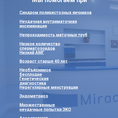
Синдром поликистозных яичников
Неудачная внутриматочная
инсеминация
Непроходимость маточных труб
Низкое количество
сперматозоидов
Низкий АМГ
Возраст старше 40 лет
Необъяснимое
бесплодие
Генетическая
диагностика
Нерегулярные менструации
Эндометриоз
Множественные
неудачные попытки ЭКО