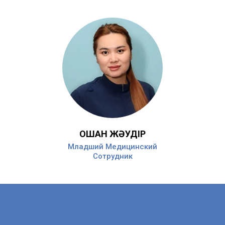
ҚОШАН ЖӘУДІР
Младший Медицинский
Сотрудник