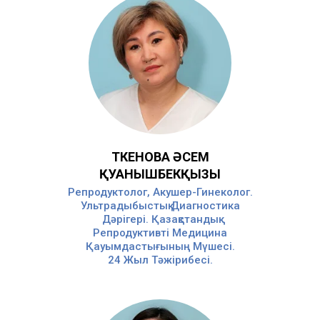
ТӨКЕНОВА ӘСЕМ
ҚУАНЫШБЕКҚЫЗЫ
Репродуктолог, Акушер-Гинеколог.
Ультрадыбыстық Диагностика
Дәрігері. Қазақстандық
Репродуктивті Медицина
Қауымдастығының Мүшесі.
24 Жыл Тәжірибесі.