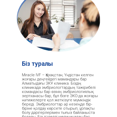
Біз туралы
Miracle IVF – Қазақстан, Үндістан келген
жоғары деңгейдегі мамандары бар
Алматыдағы ЭКҰ клиника. Біздің
клиникада эмбриологтардың тәжірибелі
командасы бар өзінің эмбриологиялық
зертханасы бар, бұл бізге ЭКО-да жоғары
нәтижелерге қол жеткізуге мүмкіндік
береді. Эмбриологтар әр кезеңде бір-
біріне қолдау көрсете отырып, ұрпақты
болу дәрігерлерімен тығыз байланыста
болады. Біз дәлелді медицинадан бас