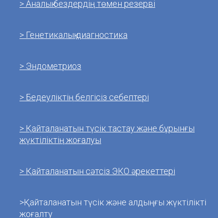
> Аналық бездердің төмен резерві
> Генетикалық диагностика
> Эндометриоз
> Бедеуліктің белгісіз себептері
> Қайталанатын түсік тастау және бұрынғы
жүктіліктің жоғалуы
> Қайталанатын сәтсіз ЭКО әрекеттері
>Қайталанатын түсік және алдыңғы жүктілікті
жоғалту