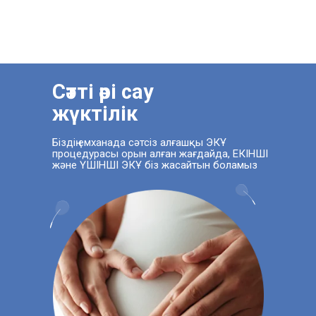
Сәтті әрі сау
жүктілік
Біздің емханада сәтсіз алғашқы ЭКҰ
процедурасы орын алған жағдайда, ЕКІНШІ
және ҮШІНШІ ЭКҰ біз жасайтын боламыз