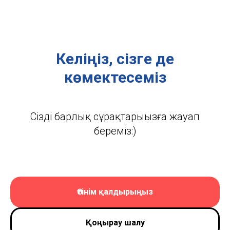
Келіңіз, сізге де
көмектесеміз
Сіздің барлық сұрақтарыңызға жауап
береміз:)
Өтінім қалдырыңыз
Қоңырау шалу