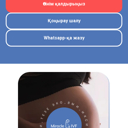
Өтінім қалдырыңыз
Қоңырау шалу
Whatsapp-қа жазу