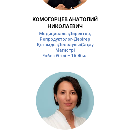
КОМОГОРЦЕВ АНАТОЛИЙ
НИКОЛАЕВИЧ
Медициналық Директор,
Репродуктолог-Дәрігер
Қоғамдық Денсаулық Сақтау
Магистрі
Еңбек Өтілі – 16 Жыл