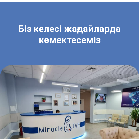
Біз келесі жағдайларда
көмектесеміз