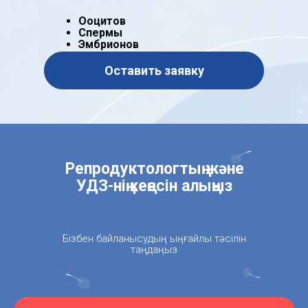
Ооцитов
Спермы
Эмбрионов
Оставить заявку
Репродуктологтың және
УДЗ-нің кеңесін алыңыз
Бізбен байланысудың ыңғайлы тәсілін
таңдаңыз