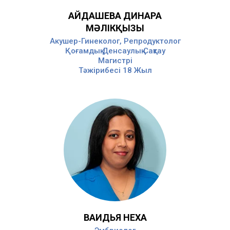
АЙДАШЕВА ДИНАРА
МӘЛІКҚЫЗЫ
Aкушер-Гинеколог, Репродуктолог
Қоғамдық Денсаулық Сақтау
Магистрі
Тәжірибесі 18 Жыл
ВАИДЬЯ НЕХА