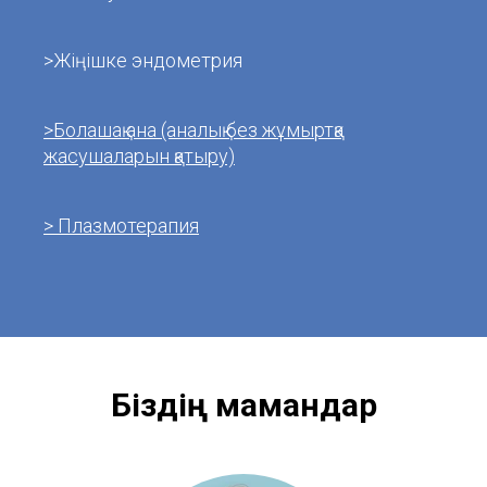
>Жіңішке эндометрия
>Болашақ ана (аналық без жұмыртқа
жасушаларын қатыру)
> Плазмотерапия
Біздің мамандар