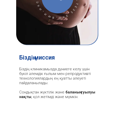
Біздің миссия
Біздің клиникамызда дүниеге келу үшін
бүкіл әлемдік ғылым мен репродуктивті
технологиялардың ең қуатты әлеуеті
пайдаланылады.
Сондықтан жүктілік және
баланың туылуы
нақты
, қол жетімді және мүмкін.