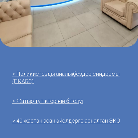
> Поликистозды аналық бездер синдромы
(ПКАБС)
> Жатыр түтіктерінің бітелуі
> 40 жастан асқан әйелдерге арналған ЭКО