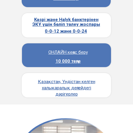
Kaspi және Halyk банктерінен
ЭКҰ үшін бөліп төлеу жоспары
0-0-12 және 0-0-24
ОНЛАЙН кеңес беру
10 000 теңге
Қазақстан, Үндістан келген
халықаралық деңгейдегі
дәрігерлер