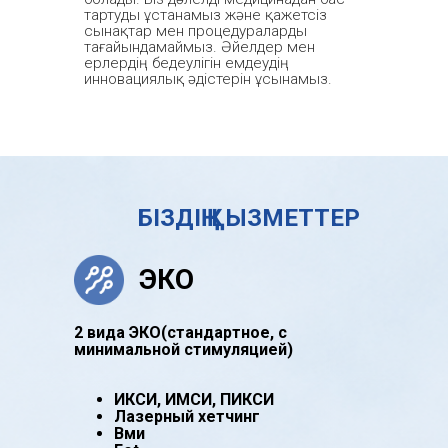
тартуды ұстанамыз және қажетсіз
сынақтар мен процедураларды
тағайындамаймыз. Әйелдер мен
ерлердің бедеулігін емдеудің
инновациялық әдістерін ұсынамыз.
БІЗДІҢ ҚЫЗМЕТТЕР
ЭКО
2 вида ЭКО(стандартное, с
минимальной cтимуляцией)
ИКСИ, ИМСИ, ПИКСИ
Лазерный хетчинг
Вми