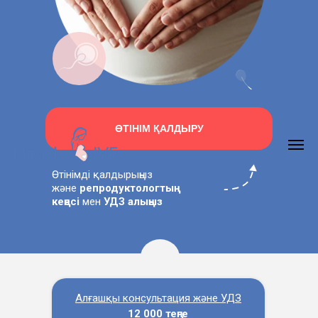
ӨТІНІМ ҚАЛДЫРУ
Өтінімді қалдырыңыз
және
репродуктологтың
кеңесі
мен
УДЗ алыңыз
Алғашқы консультация және УДЗ
12 000 теңге